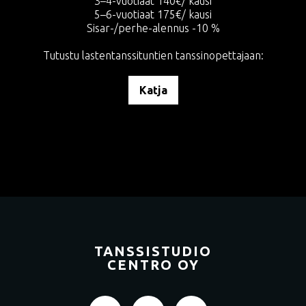
3–4-vuotiaat 140€/ kausi
5–6-vuotiaat 175€/ kausi
Sisar-/perhe-alennus -10 %
Tutustu lastentanssituntien tanssinopettajaan:
Katja
TANSSISTUDIO
CENTRO OY