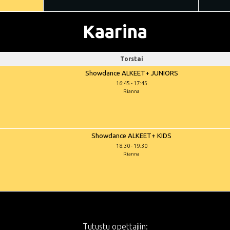
Kaarina
Torstai
Showdance ALKEET+ JUNIORS
16:45
-
17:45
Rianna
Showdance ALKEET+ KIDS
18:30
-
19:30
Rianna
Tutustu opettajiin: