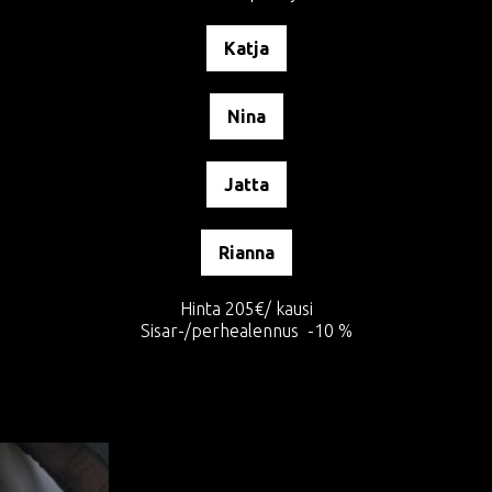
Katja
Nina
Jatta
Rianna
Hinta 205€/ kausi
Sisar-/perhealennus -10 %