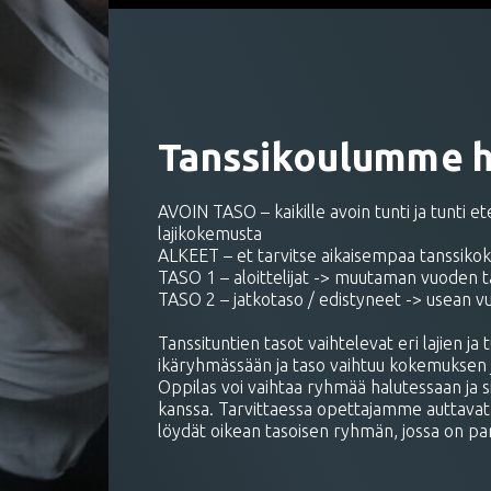
Tanssikoulumme ha
AVOIN TASO – kaikille avoin tunti ja tunti
lajikokemusta
ALKEET – et tarvitse aikaisempaa tanssik
TASO 1 – aloittelijat -> muutaman vuoden 
TASO 2 – jatkotaso / edistyneet -> usean 
Tanssituntien tasot vaihtelevat eri lajien ja
ikäryhmässään ja taso vaihtuu kokemuksen 
Oppilas voi vaihtaa ryhmää halutessaan ja s
kanssa. Tarvittaessa opettajamme auttavat s
löydät oikean tasoisen ryhmän, jossa on par