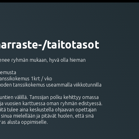
rraste-/taitotasot
 etenee ryhmän mukaan, hyvä olla hieman
okemusta
tanssikokemus 1krt / vko
vuoden tanssikokemus useammalla viikkotunnilla
 tuntien välillä. Tanssijan polku kehittyy omassa
ja vuosien karttuessa oman ryhmän edistyessä.
iitä tulee aina keskustella ohjaavan opettajan
inua mielellään ja pitävät huolen, että sinä
as alusta oppimiselle.