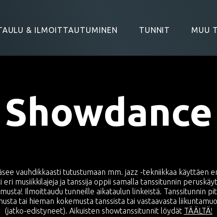
TAULU & ILMOITTAUTUMINEN
TUNNIT
MUU 
Showdance
see vauhdikkaasti tutustumaan mm. jazz -tekniikkaa käyttäen eril
i eri musiikkilajeja ja tanssija oppii samalla tanssitunnin peruskäyt
musta! Ilmoittaudu tunneille aikataulun linkeistä. Tanssitunnin pi
sta tai hieman kokemusta tanssista tai vastaavasta liikuntamuodo
(jatko-edistyneet). Aikuisten showtanssitunnit löydät
TÄÄLTÄ!